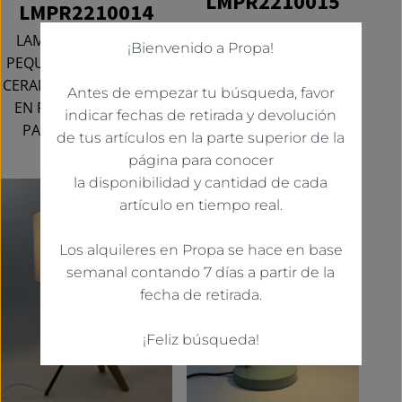
LMPR2210015
LMPR2210014
LAMPARA DE MESA
LAMPARITA DE MESA
¡Bienvenido a Propa!
GRANDE EN FORMATO
PEQUENA CON BASE DE
DE SETA CON ACABADO
CERAMICA “ESTAMPADA”
Antes de empezar tu búsqueda, favor
DE LATON SATINADO Y
EN RELIEVE BLANCA Y
indicar fechas de retirada y devolución
BASE
PANTALLA EN LINO
de tus artículos en la parte superior de la
página para conocer
la disponibilidad y cantidad de cada
artículo en tiempo real.
Los alquileres en Propa se hace en base
semanal contando 7 días a partir de la
fecha de retirada.
¡Feliz búsqueda!