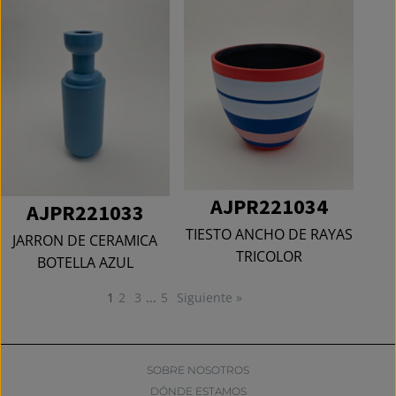
AJPR221034
AJPR221033
TIESTO ANCHO DE RAYAS
JARRON DE CERAMICA
TRICOLOR
BOTELLA AZUL
1
2
3
...
5
Siguiente »
SOBRE NOSOTROS
DÓNDE ESTAMOS