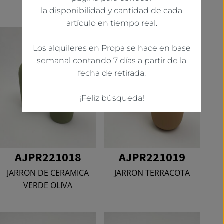
VERDE
la disponibilidad y cantidad de cada
artículo en tiempo real.
Los alquileres en Propa se hace en base
semanal contando 7 días a partir de la
fecha de retirada.
¡Feliz búsqueda!
AJPR221018
AJPR221019
JARRON DE CERAMICA
JARRON TERRACOTA
VERDE OLIVA