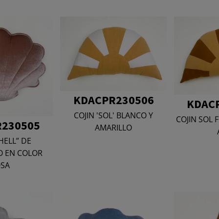
KDACPR230506
KDAC
COJIN 'SOL' BLANCO Y
COJIN SOL
230505
AMARILLO
HELL” DE
O EN COLOR
SA