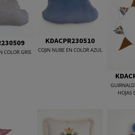
KDACPR230510
230509
COJIN NUBE EN COLOR AZUL
N COLOR GRIS
KDAC
GUIRNALD
HOJAS 