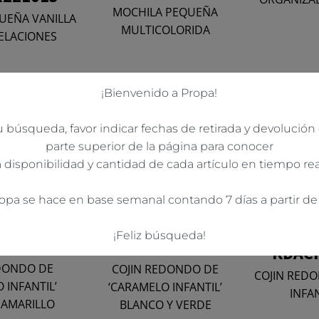
MOCHILA PEQUEÑA
UEÑA VANILLA
MULTICOLORIDA
ELACIONES
¡Bienvenido a Propa!
búsqueda, favor indicar fechas de retirada y devolución d
parte superior de la página para conocer
a disponibilidad y cantidad de cada artículo en tiempo rea
ropa se hace en base semanal contando 7 días a partir de l
¡Feliz búsqueda!
230501
KDACPR230502
KDAC
DONDO DE
COJIN REDONDO DE
COJIN RED
 INFANTIL’
‘CARAMELO INFANTIL’
INFA
 AMARILLO
BLANCO Y VERDE