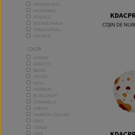
MINIMALISTA
MODERNO
KDACPR
RÚSTICO
ESCANDINAVA
COJIN DE NUB
TRADICIONAL
VINTAGE
COLOR
ÁMBAR
APRICOT
BEIGE
NEGRO
AZUL
MARRON
BURGUNDY
CARAMELO
CREMA
MARRÓN OSCURO
ORO
VERDE
KDACPR
GRIS