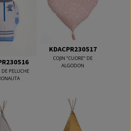
KDACPR230517
COJIN “CUORE” DE
PR230516
ALGODON
 DE PELUCHE
RONAUTA