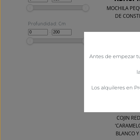
MOCHILA PEQ
DE CONST
Profundidad: Cm
-
Antes de empezar tu 
l
Los alquileres en P
KDACPR
COJIN RE
‘CARAMELO
BLANCO Y