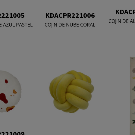
KDAC
221005
KDACPR221006
COJIN DE 
E AZUL PASTEL
COJIN DE NUBE CORAL
221009