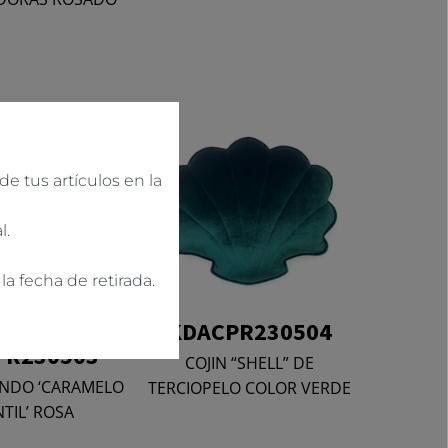
e tus artículos en la
l.
a fecha de retirada.
KDACPR230504
PR230503
COJIN “SHELL” DE
ONDO ‘CARAMELO
TERCIOPELO COLOR VERDE
NTIL’ ROSA