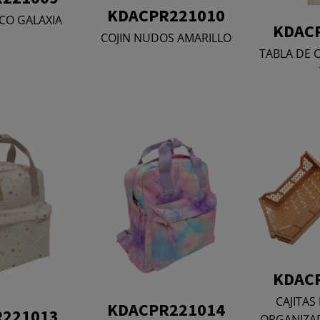
KDACPR221010
CO GALAXIA
KDAC
COJIN NUDOS AMARILLO
TABLA DE 
KDAC
CAJITAS
KDACPR221014
221013
ORGANIZA