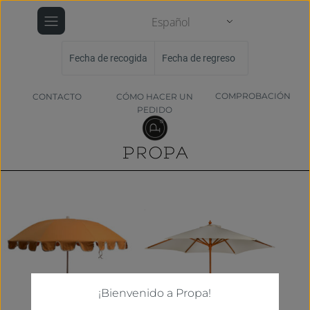
Español
Fecha de recogida
Fecha de regreso
COMPROBACIÓN
CONTACTO
CÓMO HACER UN
PEDIDO
¡Bienvenido a Propa!